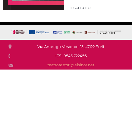
LEGGI TUTTO...
Via Amerigo Vespucci 13, 47122 Forlì
+39 0543 722456
teatrotestori@elsinor.net
Questo sito fa uso di cookie per migliorare l’esperienza di navigazione degli
utenti e per raccogliere informazioni sull’utilizzo del sito stesso. Proseguendo
nella navigazione si accetta l’uso dei cookie; in caso contrario è possibile
abbandonare il sito.
continua