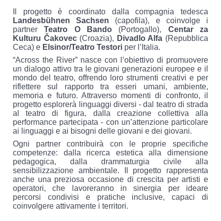
Il progetto è coordinato dalla compagnia tedesca
Landesbühnen Sachsen
(capofila), e coinvolge i
partner
Teatro O Bando
(Portogallo),
Centar za
Kulturu Čakovec
(Croazia),
Divadlo Alfa
(Repubblica
Ceca) e
Elsinor/Teatro Testori
per l’Italia.
“Across the River” nasce con l’obiettivo di promuovere
un dialogo attivo tra le giovani generazioni europee e il
mondo del teatro, offrendo loro strumenti creativi e per
riflettere sul rapporto tra esseri umani, ambiente,
memoria e futuro. Attraverso momenti di confronto, il
progetto esplorerà linguaggi diversi - dal teatro di strada
al teatro di figura, dalla creazione collettiva alla
performance partecipata - con un’attenzione particolare
ai linguaggi e ai bisogni delle giovani e dei giovani.
Ogni partner contribuirà con le proprie specifiche
competenze: dalla ricerca estetica alla dimensione
pedagogica, dalla drammaturgia civile alla
sensibilizzazione ambientale. Il progetto rappresenta
anche una preziosa occasione di crescita per artisti e
operatori, che lavoreranno in sinergia per ideare
percorsi condivisi e pratiche inclusive, capaci di
coinvolgere attivamente i territori.