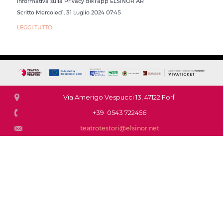
Informativa sulla Privacy dell'app ELSINOR AR
Scritto Mercoledì, 31 Luglio 2024 07:45
LEGGI TUTTO...
Via Amerigo Vespucci 13, 47122 Forlì
+39 0543 722456
teatrotestori@elsinor.net
Questo sito fa uso di cookie per migliorare l’esperienza di navigazione degli
utenti e per raccogliere informazioni sull’utilizzo del sito stesso. Proseguendo
nella navigazione si accetta l’uso dei cookie; in caso contrario è possibile
abbandonare il sito.